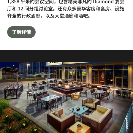
1,858 平米的会议空间，包含精美非凡的 Diamond 宴会
厅和 12 间分组讨论室。还有众多豪华客房和套房、设施
齐全的行政酒廊，以及大堂酒廊和酒吧。
了解详情
餐厅和酒吧
IN-ROOM DINING
我们提供客房送餐服务，早中晚餐均可为您送至客房。我们
酒店邻近布卢明顿美国购物中心，邀您畅享融汇环球风味的
新鲜佳肴。每天早上6点至晚上11点提供客房送餐服务。
探索