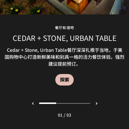
餐厅和酒吧
餐厅和酒吧
CEDAR + STONE, URBAN TABLE
LOBBY LOUNGE
在美国购物中心购物一天之后，欢迎您到我们环境时尚的布
Cedar + Stone, Urban Table餐厅深深扎根于当地，于美
国购物中心打造新鲜美味和别具一格的活力餐饮体验。强烈
卢明顿酒店酒吧内惬意放松身心。酒吧供应一系列令人印象
深刻的中西部精选精酿啤酒和烈酒以及简餐美食。
建议提前预订。
探索
探索
/
01
03