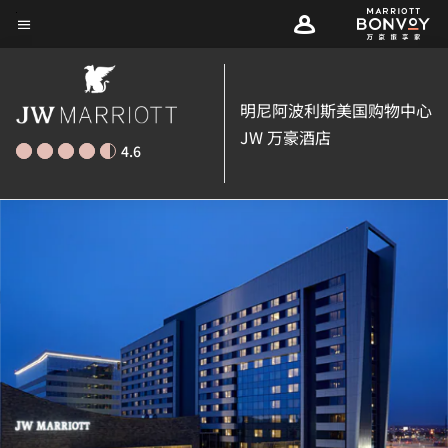
Skip
菜单文本
to
main
content
明尼阿波利斯美国购物中心
JW 万豪酒店
4.6