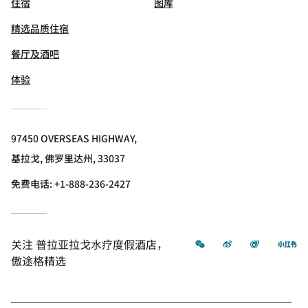
住宿
图库
精选品质住宿
餐厅及酒吧
体验
97450 OVERSEAS HIGHWAY,
基拉戈, 佛罗里达州, 33037
免费电话:
+1-888-236-2427
微信
微博
飞猪
小
关注
普拉亚拉戈水疗度假酒店，
傲途格精选