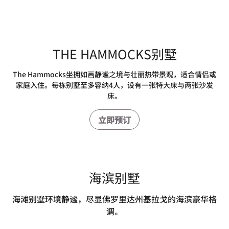
上一页
下一页
THE HAMMOCKS别墅
The Hammocks坐拥如画静谧之境与壮丽热带景观，适合情侣或
家庭入住。每栋别墅至多容纳4人，设有一张特大床与两张沙发
床。
立即预订
海滨别墅
海滩别墅环境静谧，尽显佛罗里达州基拉戈的海滨豪华格
调。