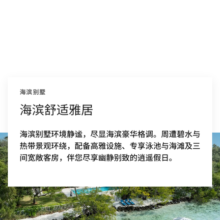
海滨别墅
海滨舒适雅居
海滨别墅环境静谧，尽显海滨豪华格调。周遭碧水与
热带景观环绕，配备高雅设施、专享泳池与海滩及三
间宽敞客房，伴您尽享幽静别致的逍遥假日。