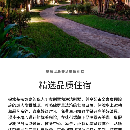
基拉戈岛豪华度假别墅
精选品质住宿
探索基拉戈岛的私人华贵别墅和海滨别墅，尊享配备全套度假设
施的迷人隐世桃源。领略佛罗里达湾的壮丽日落，体验水上运动
和超凡海钓，逸享静谧时光。免费享用精致早餐开启美好清晨，
漫步于精心设计的优美庭院，在热带绿荫下品味露天美馔。度假
设施包含海滩通道、健身中心、凉亭，还有专享餐饮体验。从抵
达前规划到专享礼宾服务，每处细节均可为您特别定制，打造非