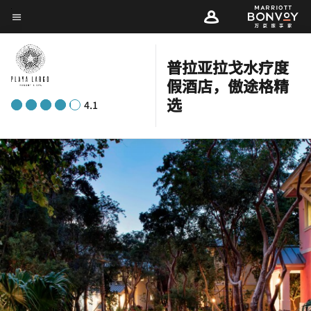
Skip
菜单文本
to
main
普拉亚拉戈水疗度
content
假酒店，傲途格精
选
4.1