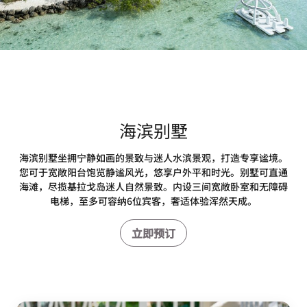
上一页
下一页
海滨别墅
海滨别墅坐拥宁静如画的景致与迷人水滨景观，打造专享谧境。
您可于宽敞阳台饱览静谧风光，悠享户外平和时光。别墅可直通
海滩，尽揽基拉戈岛迷人自然景致。内设三间宽敞卧室和无障碍
电梯，至多可容纳6位宾客，奢适体验浑然天成。
立即预订