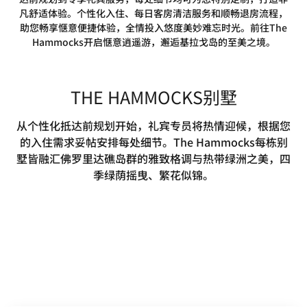
凡舒适体验。个性化入住、每日客房清洁服务和顺畅退房流程，
助您畅享惬意便捷体验，全情投入悠度美妙难忘时光。前往The
Hammocks开启惬意逍遥游，邂逅基拉戈岛的至美之境。
THE HAMMOCKS别墅
从个性化抵达前规划开始，礼宾专员将热情迎候，根据您
的入住需求妥帖安排每处细节。The Hammocks每栋别
墅皆融汇佛罗里达礁岛群的雅致格调与热带绿洲之美，四
季绿荫摇曳、繁花似锦。