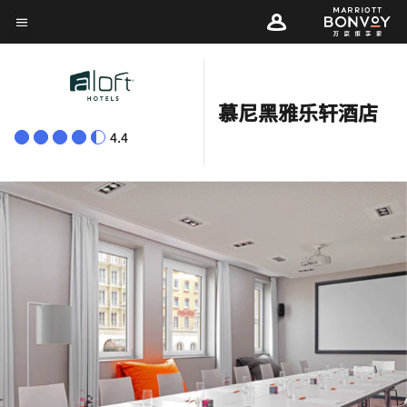
Skip
菜单文本
to
main
content
慕尼黑雅乐轩酒店
4.4