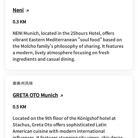
Neni
0.3 KM
NENI Munich, located in the 25hours Hotel, offers
vibrant Eastern Mediterranean "soul food" based on
the Molcho family's philosophy of sharing. It features
a modern, lively atmosphere focusing on fresh
ingredients and casual dining.
南美州风味
GRETA OTO Munich
0.5 KM
Located on the 9th floor of the Königshof hotel at
Stachus, Greta Oto offers sophisticated Latin
American cuisine with modern international
influences. It features stunning city views, chic decor,