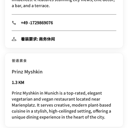
a bar, and a terrace.
+49 -1729869076
着装要求: 商务休闲
普通素食
Prinz Myshkin
1.3 KM
Prinz Myshkin in Munich is a top-rated, elegant
vegetarian and vegan restaurant located near
Marienplatz. It serves creative, modern plant-based
cuisine in a stylish, high-ceilinged setting, offering a
unique dining experience in the heart of the city.