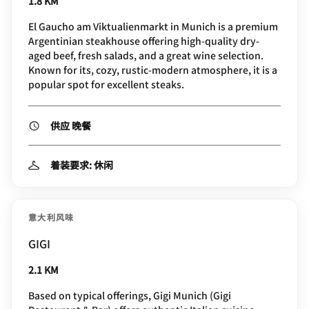
1.8 KM
El Gaucho am Viktualienmarkt in Munich is a premium
Argentinian steakhouse offering high-quality dry-
aged beef, fresh salads, and a great wine selection.
Known for its, cozy, rustic-modern atmosphere, it is a
popular spot for excellent steaks.
供应 晚餐
着装要求: 休闲
意大利风味
GIGI
2.1 KM
Based on typical offerings, Gigi Munich (Gigi