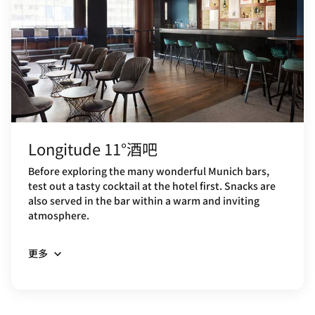
Longitude 11°酒吧
Before exploring the many wonderful Munich bars,
test out a tasty cocktail at the hotel first. Snacks are
also served in the bar within a warm and inviting
atmosphere.
更多