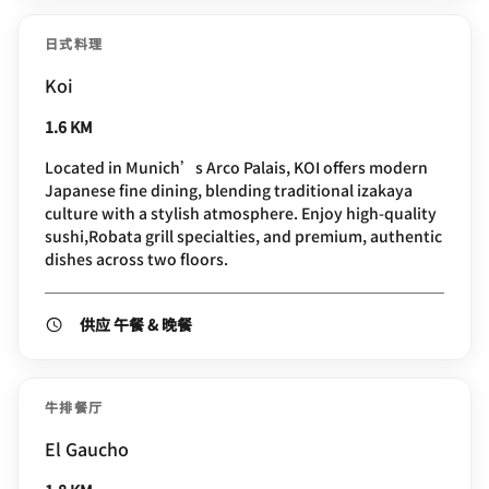
日式料理
Koi
1.6 KM
Located in Munich’s Arco Palais, KOI offers modern
Japanese fine dining, blending traditional izakaya
culture with a stylish atmosphere. Enjoy high-quality
sushi,Robata grill specialties, and premium, authentic
dishes across two floors.
供应 午餐 & 晚餐
牛排餐厅
El Gaucho