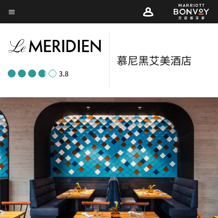
Skip
菜单文本
to
main
content
慕尼黑艾美酒店
3.8