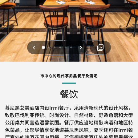
上一页
下一页
0
1
2
3
4
5
市中心的现代慕尼黑餐厅及酒吧
餐饮
慕尼黑艾美酒店内设Irmi餐厅，采用清新现代的设计风格，
致敬巴伐利亚传统。时尚设计、自然材质、舒适角落和大型
公用桌共同营造温馨氛围。餐厅供应当地精酿啤酒和地区特
色菜品，让您尽情享受地道慕尼黑风味，夏季还可在Irmi餐
厅室外的啤酒花园内用餐。若您想探索酒店外的慕尼黑餐饮