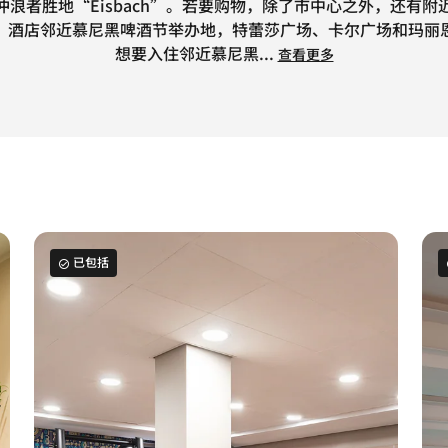
浪者胜地“Eisbach”。若要购物，除了市中心之外，还有
。酒店邻近慕尼黑啤酒节举办地，特蕾莎广场、卡尔广场和玛丽
想要入住邻近慕尼黑
...
查看更多
已包括