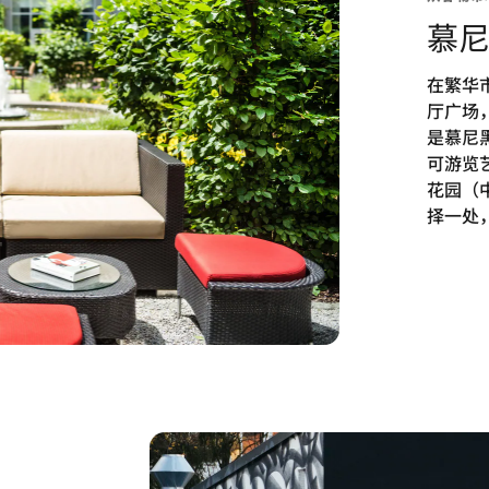
慕
在繁华
厅广场，
是慕尼
可游览
花园（中
择一处