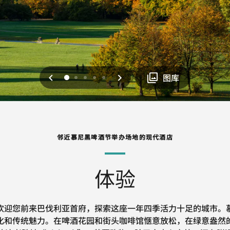
上一页
下一页
0
1
2
3
4
图库
邻近慕尼黑啤酒节举办场地的现代酒店
体验
欢迎您前来巴伐利亚首府，探索这座一年四季活力十足的城市。
化和传统魅力。在啤酒花园和街头咖啡馆惬意放松，在绿意盎然