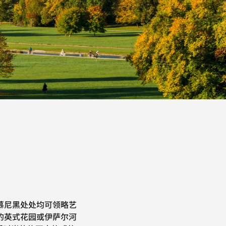
慕尼黑处处均可领略艺
的英式花园或伊萨尔河