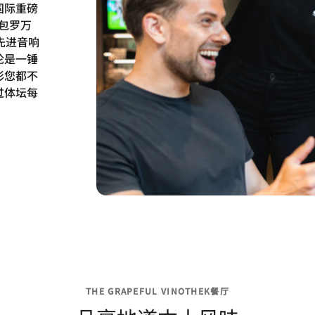
国际重磅
播包罗万
先进音响
论是一锤
彩您都不
过体坛每
THE GRAPEFUL VINOTHEK餐厅