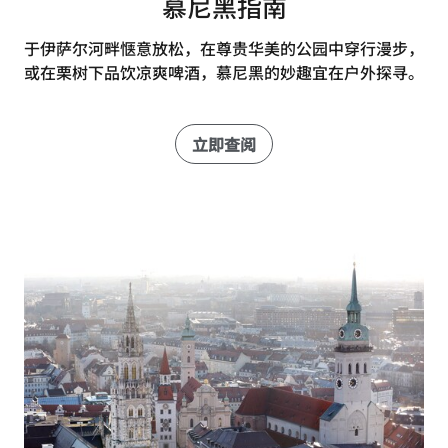
慕尼黑指南
于伊萨尔河畔惬意放松，在尊贵华美的公园中穿行漫步，
或在栗树下品饮凉爽啤酒，慕尼黑的妙趣宜在户外探寻。
立即查阅