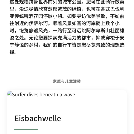
这处规模跻身世界前列的城市公园。您可在此骑行数英
里，沿途尽情欣赏葱郁繁茂的绿植，也可在各式巴伐利
亚传统啤酒花园停歇小憩。如要寻访优美景致，不妨前
往附近的伊萨尔河。顺着风景如画的河岸骑上数个小
时，饱览静谧风光，一路行至可远眺阿尔卑斯山壮丽雄
姿之处。无论您要探索充满活力的都市，抑或穿梭于安
宁静谧的乡村，我们的自行车皆是您尽览景致的理想选
择。
家庭与儿童活动
Eisbachwelle