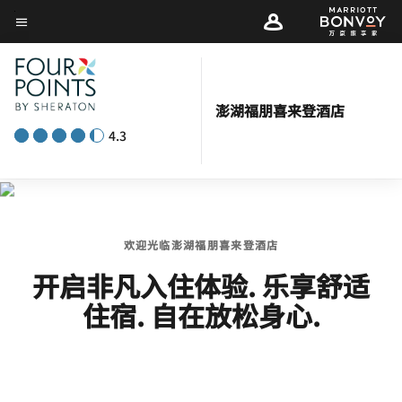
Skip
菜单文本
to
main
content
澎湖福朋喜来登酒店
4.3
欢迎光临澎湖福朋喜来登酒店
开启非凡入住体验. 乐享舒适
住宿. 自在放松身心.