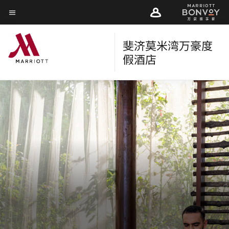
Skip
Skip
to
菜单文本
to
main
main
content
斐济莫米湾万豪度
content
假酒店