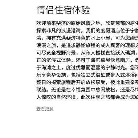
情侣住宿体验
欢迎前来斐济的原始风情之地，欣赏葱郁的原
探索非凡的浪漫港湾。我们的度假酒店位于宁
湾，拥有充满斐济特色的水上小屋，可为您缔
浪漫之旅，是追求静谧旅程的成人宾客的理想
可尽览全视野海景，从私人楼梯直接跃入礁湖
正的沉浸式体验。还可于海滨草屋惬意幽居，
于海滩之上，度过优雅而温馨的宁静时光。您
乐享豪华设施，包括独立式浴缸或步入式淋浴
整日的探索旅程后开启放松享受，彼此重建亲
联结。无论是在幸福氛围中悠闲放松，还是尽
人惊叹的自然环境，此次住享之旅都会成为您
的定制浪漫时光。
查看更多