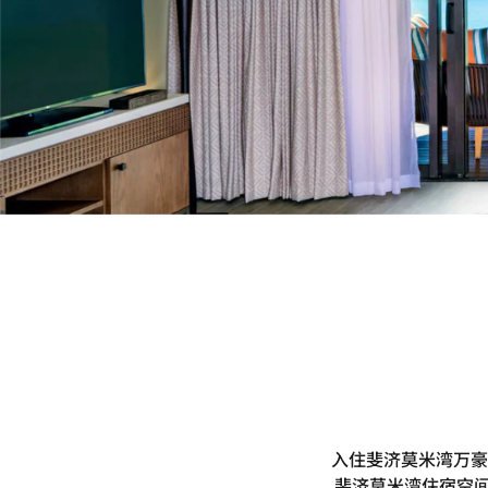
入住斐济莫米湾万豪
斐济莫米湾住宿空间