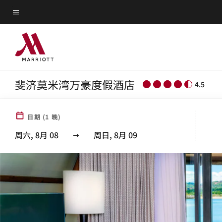
Skip
菜单文本
to
main
content
斐济莫米湾万豪度假酒店
4.5
日期
(
1
晚)
周六, 8月 08
周日, 8月 09