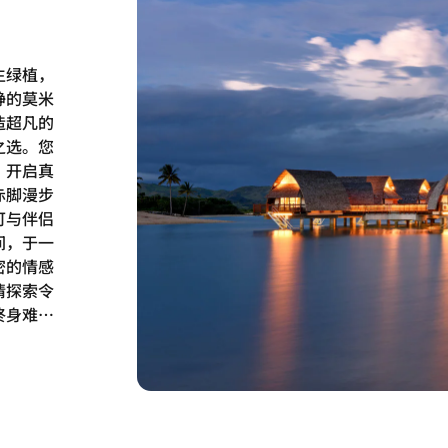
生绿植，
静的莫米
造超凡的
之选。您
，开启真
赤脚漫步
可与伴侣
间，于一
密的情感
情探索令
终身难忘