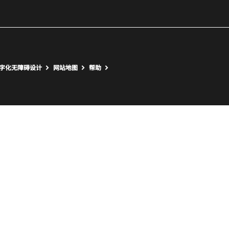
outube
打开新窗口
打开新窗口
字化无障碍设计
网站地图
帮助