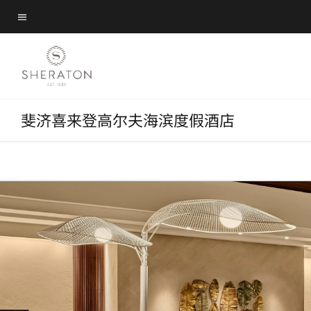
Skip
Skip
to
菜单文本
to
main
main
content
content
斐济喜来登高尔夫海滨度假酒店