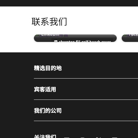
联系我们
LinkedIn
Fac
跳过 联系我们 轮播 使用 3 张卡。
sheraton-fiji-golf-beach-resor
活动空间布置 @sheraton-fiji-golf-beach-res
身着传统
精选目的地
宾客适用
我们的公司
关注我们