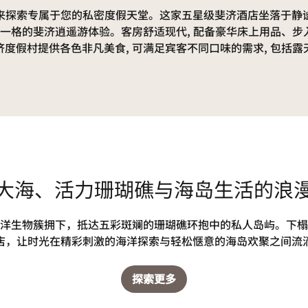
 来探索专属于您的私密度假天堂。这家五星级斐济酒店坐落于静谧
别具一格的斐济逍遥游体验。客房舒适现代, 配备豪华床上用品、步
度假村提供各色非凡美食, 可满足宾客不同口味的需求, 包括露
大海、活力珊瑚礁与海岛生活的浪
洋生物簇拥下，抵达五彩斑斓的珊瑚礁环抱中的私人岛屿。下榻
店，让时光在精彩刺激的海洋探索与轻松惬意的海岛欢聚之间流
探索更多