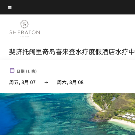
Skip
菜单文本
to
main
content
斐济托阔里奇岛喜来登水疗度假酒店水疗中
日期
(
1
晚)
周五, 8月 07
周六, 8月 08