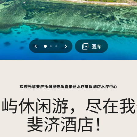
上一页
下一页
0
1
2
图库
欢迎光临斐济托阔里奇岛喜来登水疗度假酒店水疗中心
岛屿休闲游，尽在我
斐济酒店！