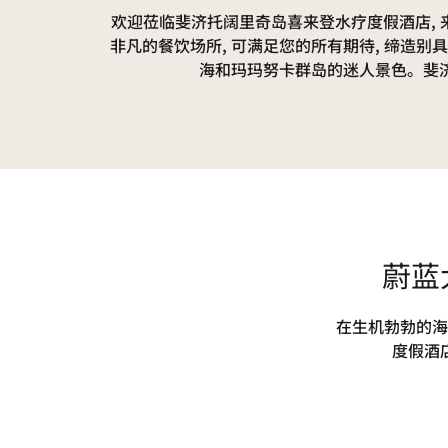
欢迎莅临斐济托阔里奇岛喜来登水疗度假酒店,
非凡的餐饮场所, 可满足您的所有期待, 缔造
海和玛玛努卡群岛的迷人景色。斐济
蔚蓝
在生机勃勃的海
度假酒