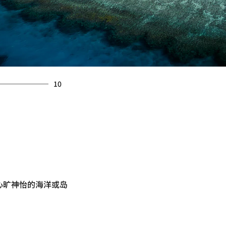
10
心旷神怡的海洋或岛