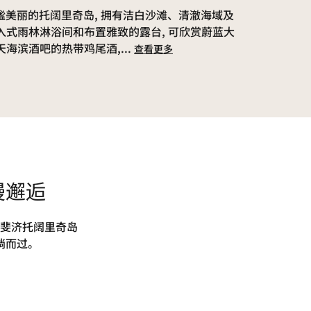
美丽的托阔里奇岛, 拥有洁白沙滩、清澈海域及
入式雨林淋浴间和布置雅致的露台, 可欣赏蔚蓝大
天海滨酒吧的热带鸡尾酒,
...
查看更多
漫邂逅
斐济托阔里奇岛
淌而过。