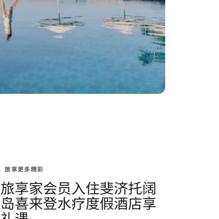
，旅享更多精彩
豪旅享家会员入住斐济托阔
奇岛喜来登水疗度假酒店享
多礼遇