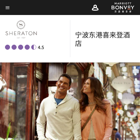
Skip
菜单文本
to
main
content
宁波东港喜来登酒
店
4.5