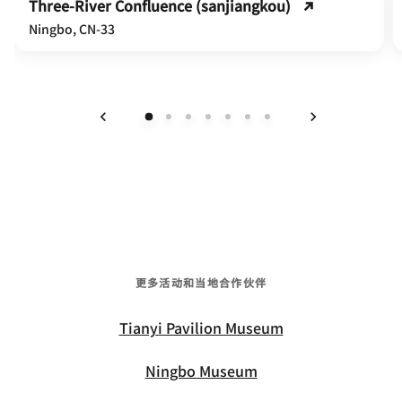
Three-River Confluence (sanjiangkou)
Ningbo, CN-33
上一页
下一页
更多活动和当地合作伙伴
Tianyi Pavilion Museum
Ningbo Museum