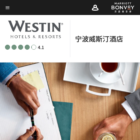
Skip
菜单文本
to
main
content
宁波威斯汀酒店
4.1