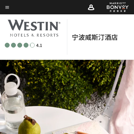
Skip
菜单文本
to
main
content
宁波威斯汀酒店
4.1