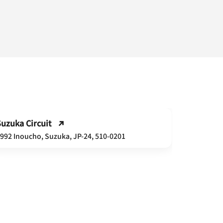
LEGOLAN
uzuka Circuit
2-2-1 Kinj
992 Inoucho, Suzuka, JP-24, 510-0201
8605
GHIBLI 
1533-1 Ib
480-1342