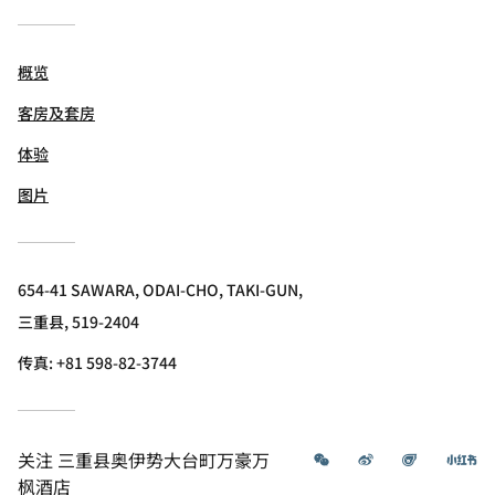
概览
客房及套房
体验
图片
654-41 SAWARA, ODAI-CHO, TAKI-GUN,
三重县, 519-2404
传真:
+81 598-82-3744
微信
微博
飞猪
小
关注
三重县奥伊势大台町万豪万
枫酒店