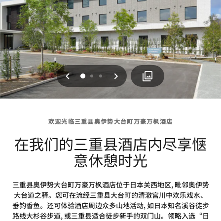
上一页
下一页
0
1
2
欢迎光临三重县奥伊势大台町万豪万枫酒店
在我们的三重县酒店内尽享惬
意休憩时光
三重县奥伊势大台町万豪万枫酒店位于日本关西地区, 毗邻奥伊势
大台道之驿。您可在流经三重县大台町的清澈宫川中欢乐戏水、
垂钓香鱼。还可体验酒店周边众多山地活动, 如日本知名溪谷徒步
路线大杉谷步道, 或三重县适合徒步新手的双门山。领略入选“日