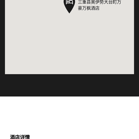
三重县奥伊势大台町万
三重县奥伊势大台町万
豪万枫酒店
豪万枫酒店
酒店详情