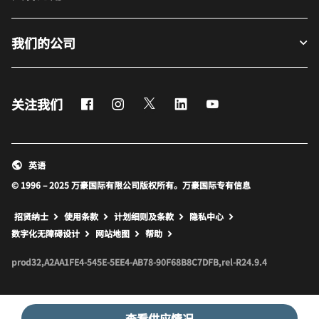
我们的公司
Facebook
Instagram
Twitter
LinkedIn
Youtube
关注我们
英语
© 1996 – 2025 万豪国际有限公司版权所有。万豪国际专有信息
招贤纳士
使用条款
计划细则及条款
隐私中心
打开新窗口
打开新窗口
数字化无障碍设计
网站地图
帮助
prod32,A2AA1FE4-545E-5EE4-AB78-90F68B8C7DFB,rel-R24.9.4
查看供应情况