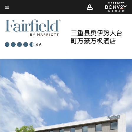
Skip
菜单文本
to
main
content
三重县奥伊势大台
町万豪万枫酒店
4.6