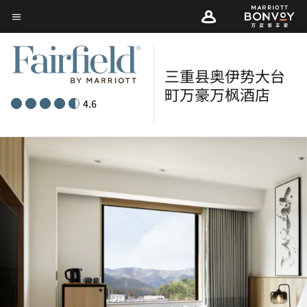
Skip
菜单文本
to
main
content
三重县奥伊势大台
町万豪万枫酒店
4.6