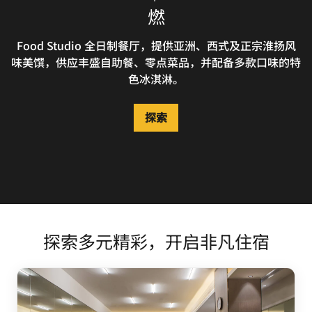
万丽轩
PIXIE
燃
在精灵饼屋，不妨享用店内现烤的新鲜糕点，为自己重新注
诚邀您莅临南京万丽轩餐厅，品味精致中餐体验。餐厅环境
Food Studio 全日制餐厅，提供亚洲、西式及正宗淮扬风
味美馔，供应丰盛自助餐、零点菜品，并配备多款口味的特
入活力。这座雅致迷人的烘焙小屋，是你在南京与亲友小聚
雅致考究，主打匠心烹制的淮扬美馔与地道中式珍肴。如需
的绝佳之选，可一边畅谈，一边品尝令人垂涎的小食、诱人
更为私密的用餐氛围，可提前预订本店18 间独立包厢，尽
色冰淇淋。
的蛋糕以及美味的三明治。
享专属静谧时光。
探索
探索
探索
探索多元精彩，开启非凡住宿