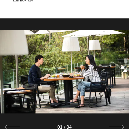
R BAR
莅临R 吧，尽享惬意休闲时光。这里是温馨雅致的餐厅与酒
吧，推出精彩欢乐时光菜单，荟萃佳酿、特调鸡尾酒、精致
下午茶及本地精酿啤酒。更有精美小食菜单，包含鲜榨果汁
与芝士拼盘等美味。
探索
01
/
04