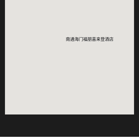
南通海门福朋喜来登酒
南通海门福朋喜来登酒
店
店