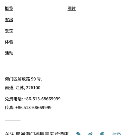
概览
图片
客房
餐饮
体验
活动
海门区解放路 99 号,
南通, 江苏, 226100
免费电话:
+86-513-68669999
传真:
+86 513-68669999
微信
微博
飞猪
小红书
关注
南通海门福朋喜来登酒店