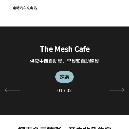
电动汽车充电站
The Mesh Cafe
The Mesh Bar
供应咖啡、茶饮、蛋糕、茶歇、啤酒、葡萄酒和鸡尾酒
供应中西自助餐、早餐和自助晚餐
探索
探索
01
/
02