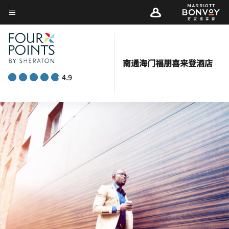
Skip
菜单文本
to
main
content
南通海门福朋喜来登酒店
4.9