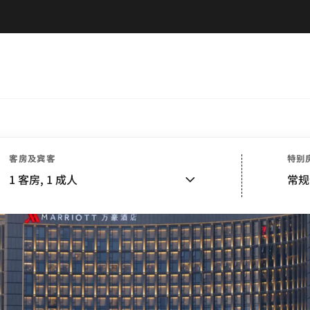
客房及宾客
特别
1
客房,
1
成人
常规