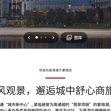
上一页
下一页
0
1
2
图库
欢迎光临南通万豪酒店
风观景，邂逅城中舒心商
通“城市新中心”, 紧临被誉为南通城的“翡翠项链”的紫琅湖,
中心承办各类高规格国际会议、展览及论坛。万豪酒店便镶嵌在