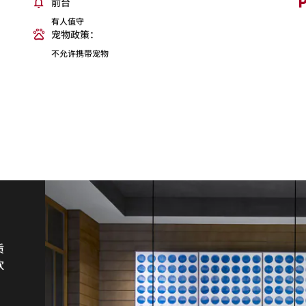
前台
有人值守
宠物政策：
不允许携带宠物
质
的
饮
各