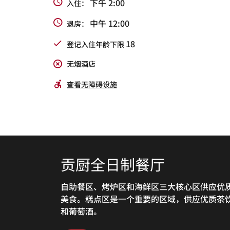
下午 2:00
入住：
中午 12:00
退房：
18
登记入住年龄下限
无烟酒店
查看无障碍设施
贡厨全日制餐厅
大堂吧
紫琅院子特色餐厅
自助餐区、烤炉区和海鲜区三大核心区供应优
大堂吧位于大堂，是与好友放松、合作和会面
这间中式风味面馆主打商务便捷轻食
美食。糕点区是一个重要的区域，供应优质茶
好去处。大堂吧设有吧台，供应咖啡、茶饮和
和葡萄酒。
种蛋糕。夜间供应葡萄酒、小吃和软饮。
探索
万豪中餐厅