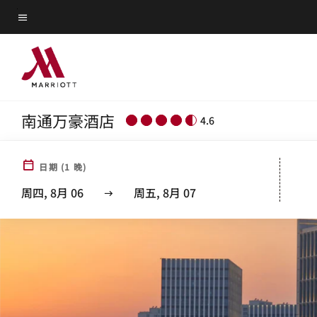
Skip
菜单文本
to
main
content
南通万豪酒店
4.6
日期
(
1
晚)
周四, 8月 06
周五, 8月 07