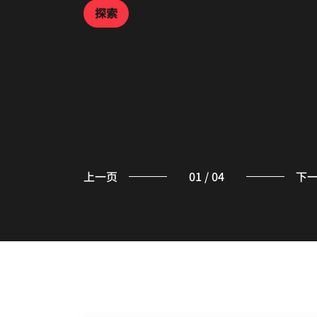
探索
探索
餐厅供应风味地道的传统粤菜。内设约 84 个座
位，包含 6 个包厢。精选有机食材，以传统方
烹制而成，为您的现代味蕾带来满足感。
探索
上一页
01
/
04
下