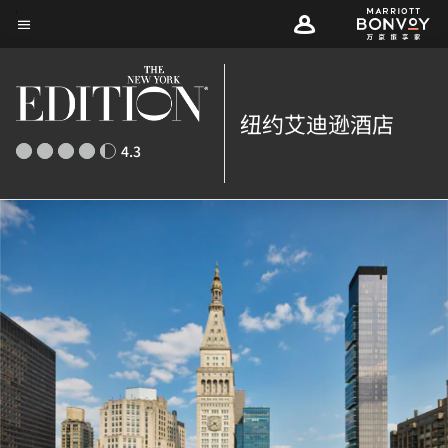
Skip
菜单文本
to
main
content
纽约艾迪逊酒店
4.3