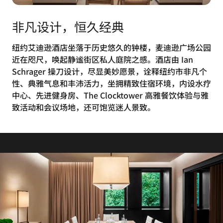
非凡设计，恒久经典
纽约艾迪逊酒店坐落于历史悠久的钟楼，麦迪逊广场公园
近在咫尺，唤起静谧街区私人庭院之感。酒店由 Ian
Schrager 操刀设计，尽显美妙愿景，诠释纽约市非凡个
性、典雅气息和丰沛活力，坐拥精致住宿环境，内设水疗
中心、先进健身房、The Clocktower 高雅餐饮体验与雅
致活动和会议场地，还可饱览迷人景致。