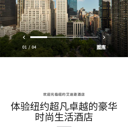
上一页
下一页
0
1
2
3
图库
01
/
04
欢迎光临纽约艾迪逊酒店
体验纽约超凡卓越的豪华
时尚生活酒店