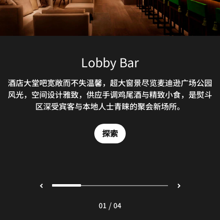
The Clocktower
Room Service
Lobby Bar
Gold Bar
酒店大堂吧宽敞而不失温馨，超大窗景尽览麦迪逊广场公园
无论是惬意的床上早餐，还是在客房内畅享全日送餐服务，
在24k金箔吧台落座，品尝口感丰富的鸡尾酒，纵享惬意感
The Clocktower餐厅堪称曼哈顿中城的一处历史空间，供
风光，空间设计雅致，供应手调鸡尾酒与精致小食，是熨斗
应焕新演绎的酒馆经典美食与时令食材烹制的英式料理，是
受。熨斗区The Gold酒吧还提供全套餐厅菜单，为食客缔
我们提供丰富多样的餐食选择，可满足各类口味偏好。
熨斗区颇具人气的用餐选择，也是纽约诺玛德区广受好评的
区深受宾客与本地人士青睐的聚会新场所。
造精致晚餐体验。
餐厅。
探索
探索
探索
探索
/
01
04