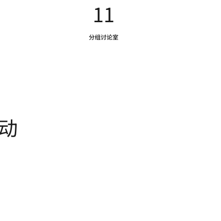
11
分组讨论室
动