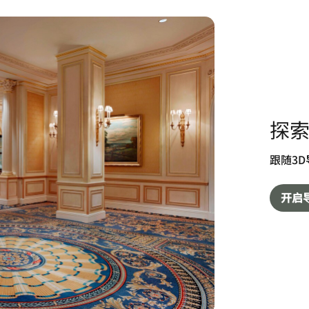
探
跟随3
开启