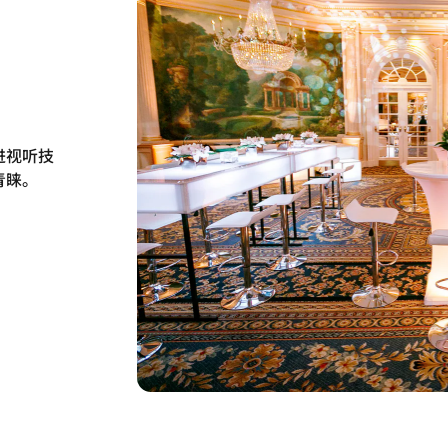
进视听技
青睐。