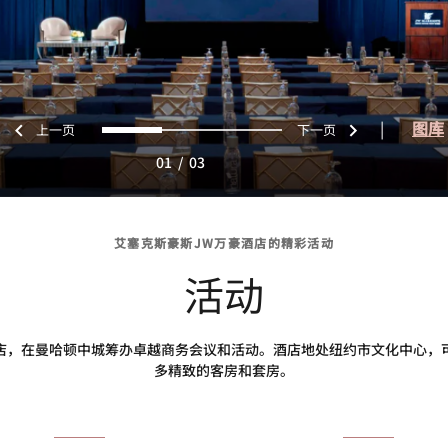
上一页
下一页
0
1
2
|
图库
01
/
03
艾塞克斯豪斯JW万豪酒店的精彩活动
活动
店，在曼哈顿中城筹办卓越商务会议和活动。酒店地处纽约市文化中心，可提
多精致的客房和套房。