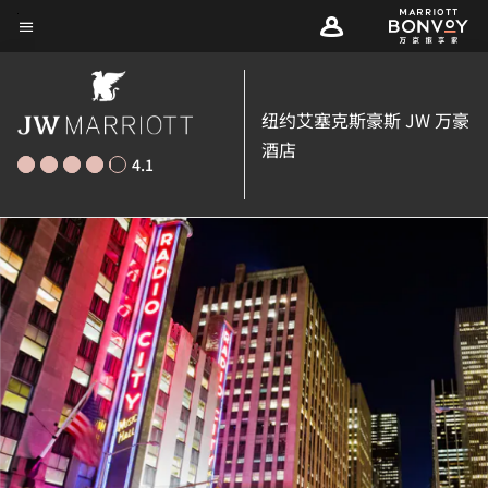
Skip
菜单文本
to
main
content
纽约艾塞克斯豪斯 JW 万豪
酒店
4.1