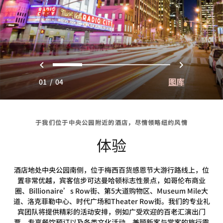
上一页
下一页
0
1
2
3
图库
01
/
04
于我们位于中央公园附近的酒店，尽情领略纽约风情
体验
酒店地处中央公园南侧，位于梅西百货感恩节大游行路线上，位
置非常优越，宾客信步可达曼哈顿标志性景点，如哥伦布商业
圈、Billionaire’s Row街、第5大道购物区、Museum Mile大
道、洛克菲勒中心、时代广场和Theater Row街。我们的专业礼
宾团队将提供精彩的活动安排，例如广受欢迎的百老汇演出门
票、专享餐饮预订以及各类文化活动，兼顾新客与常客的旅行需