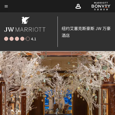
Skip
菜单文本
to
main
content
纽约艾塞克斯豪斯 JW 万豪
酒店
4.1