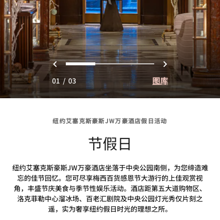
上一页
下一页
0
1
2
图库
01
/
03
纽约艾塞克斯豪斯JW万豪酒店假日活动
节假日
纽约艾塞克斯豪斯JW万豪酒店坐落于中央公园南侧，为您缔造难
忘的佳节回忆。您可尽享梅西百货感恩节大游行的上佳观赏视
角，丰盛节庆美食与季节性娱乐活动。酒店距第五大道购物区、
洛克菲勒中心溜冰场、百老汇剧院及中央公园灯光秀仅片刻之
遥，实为奢享纽约假日时光的理想之所。