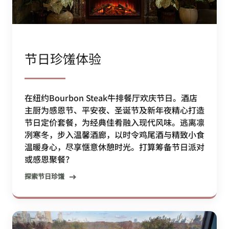
节日珍馐体验
在纽约Bourbon Steak牛排餐厅欢庆节日。酒店
主厨为感恩节、平安夜、圣诞节及新年夜精心打造
节日定价套餐，为经典佳肴融入现代风味。逃离凛
冽寒冬，步入温馨酒廊，以时令鸡尾酒与精致小食
温暖身心，尽享惬意休憩时光。打算筹备节日派对
或感恩聚餐？
探索节日珍馐