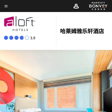
Skip
菜单文本
to
main
content
哈莱姆雅乐轩酒店
3.9