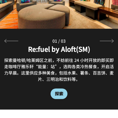
Whether you’re getting ready for a night on the town
or just finishing up, our hotel bar fits the bill
探索
01
/
03
Re:fuel by Aloft(SM)
W XYZ by Aloft(SM)
探索曼哈顿/哈莱姆区之前，不妨前往 24 小时开放的即买即
活力四射的W XYZ酒吧提供全套服务，供应简餐小吃以及丰
走咖啡厅雅乐轩“能量：站”，选购各类冷热餐食，开启活
富的创意美食，是休闲聚会的理想选地。温馨宜人的环境以
力早晨。这里供应多种美食，包括水果、薯条、百吉饼、麦
及手调鸡尾酒，为您的纽约曼哈顿之旅锦上添花。
片、三明治和饮料等。
探索
探索