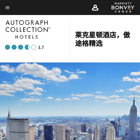
Skip
菜单文本
to
main
content
莱克星顿酒店，傲
途格精选
3.7