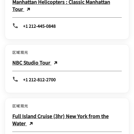
Manhattan Helicopters : Classic Manhattan
Tour
+1 212-445-0848
区域观光
NBC Studio Tour
+1 212-812-2700
区域观光
Full Island Cruise (3hr) New York from the
Water