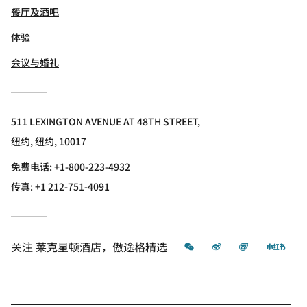
餐厅及酒吧
体验
会议与婚礼
511 LEXINGTON AVENUE AT 48TH STREET,
纽约, 纽约, 10017
免费电话:
+1-800-223-4932
传真:
+1 212-751-4091
微信
微博
飞猪
小红
关注
莱克星顿酒店，傲途格精选