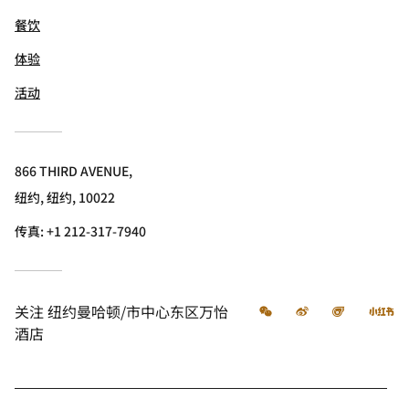
餐饮
体验
活动
866 THIRD AVENUE,
纽约, 纽约, 10022
传真:
+1 212-317-7940
微信
微博
飞猪
小
关注
纽约曼哈顿/市中心东区万怡
酒店