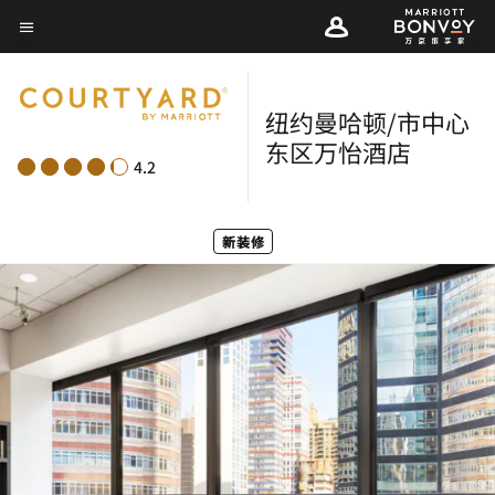
Skip
菜单文本
to
main
content
纽约曼哈顿/市中心
东区万怡酒店
4.2
新装修