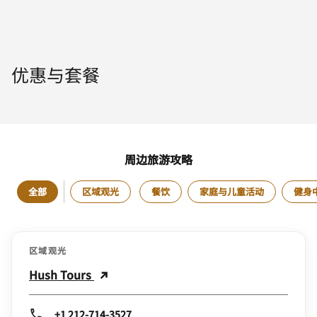
优惠与套餐
周边旅游攻略
全部
区域观光
餐饮
家庭与儿童活动
健身
区域观光
Hush Tours
+1 212-714-3527