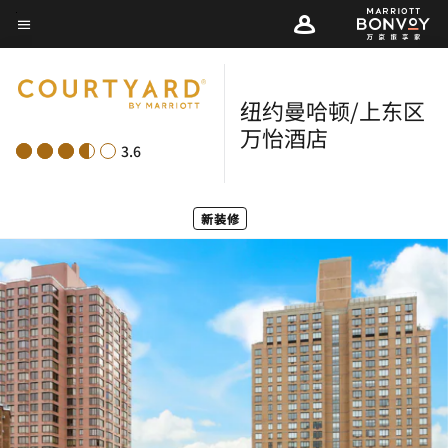
Skip
菜单文本
to
main
content
纽约曼哈顿/上东区
万怡酒店
3.6
新装修