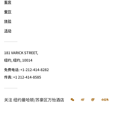
客房
餐饮
体验
活动
181 VARICK STREET,
纽约, 纽约, 10014
免费电话:
+1-212-414-8282
传真:
+1 212-414-8585
微信
微博
飞猪
小
关注
纽约曼哈顿/苏豪区万怡酒店