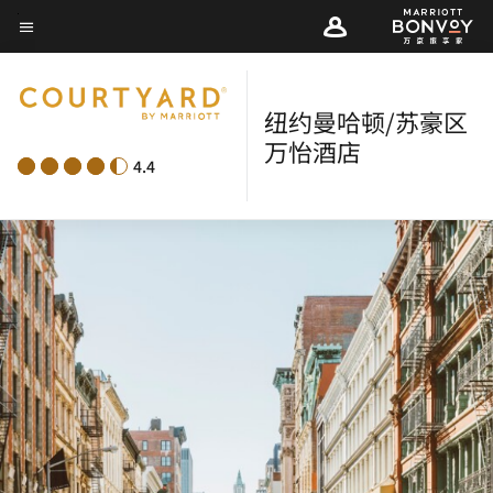
Skip
菜单文本
to
main
content
纽约曼哈顿/苏豪区
万怡酒店
4.4