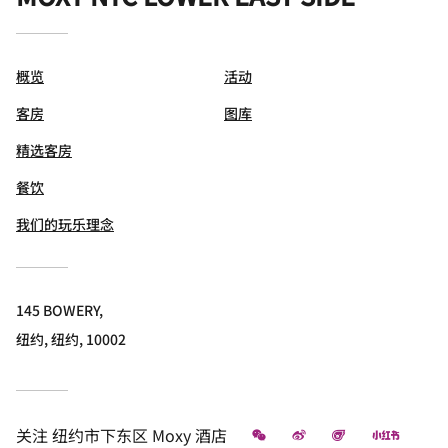
概览
活动
客房
图库
精选客房
餐饮
我们的玩乐理念
145 BOWERY,
纽约, 纽约, 10002
微信
微博
飞猪
小红书
关注
纽约市下东区 Moxy 酒店