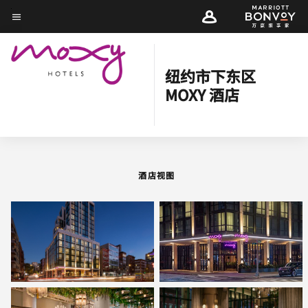
Skip
菜单文本
to
main
酒店视图
客房
套房
餐饮
娱乐和健身
附近景点
活动和会议
content
纽约市下东区
MOXY 酒店
图片和视频
酒店视图