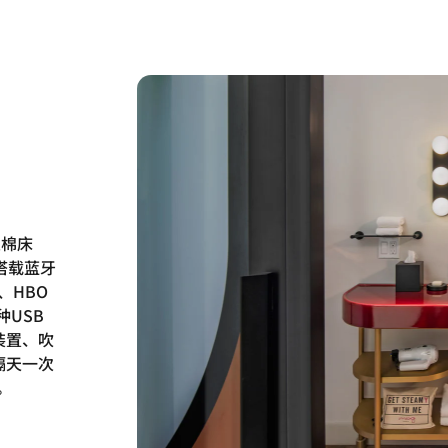
及棉床
搭载蓝牙
、HBO
种USB
装置、吹
隔天一次
。