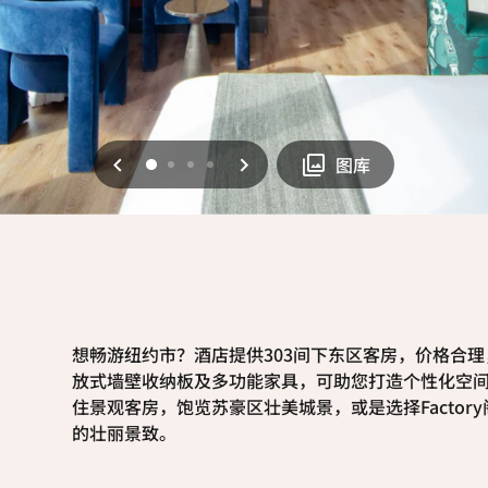
上一页
下一页
0
1
2
3
图库
想畅游纽约市？酒店提供303间下东区客房，价格合
放式墙壁收纳板及多功能家具，可助您打造个性化空
住景观客房，饱览苏豪区壮美城景，或是选择Facto
的壮丽景致。