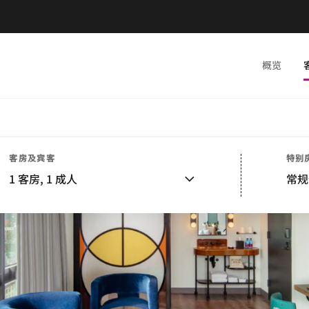
概览
客房及宾客
特别
1
客房,
1
成人
常规