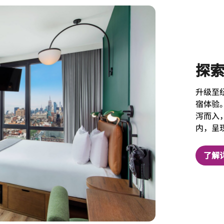
探
升级至
宿体验
泻而入
内，呈
了解