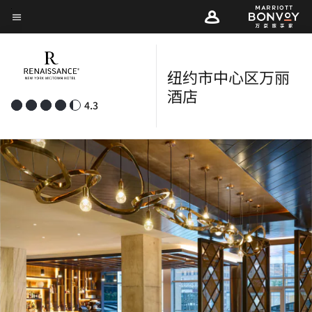
Skip
菜单文本
to
main
content
纽约市中心区万丽
酒店
4.3