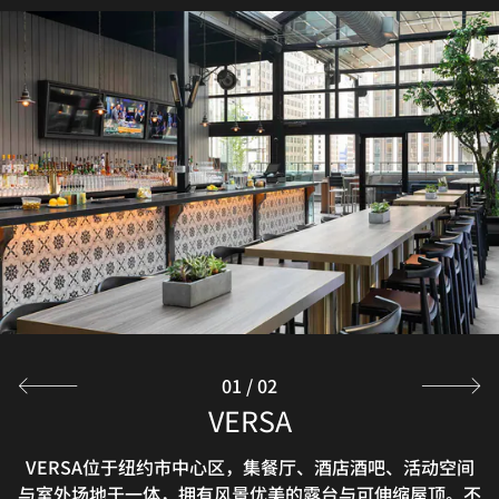
01
/
02
THREAD BAR
VERSA
纽约市中心区万丽酒店的Thread Bar酒吧将高品质的酒吧
VERSA位于纽约市中心区，集餐厅、酒店酒吧、活动空间
与室外场地于一体，拥有风景优美的露台与可伸缩屋顶。不
体验与多款特色鸡尾酒巧妙结合，供您优雅放松身心。