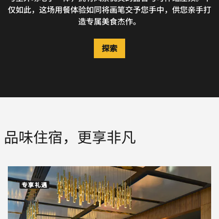
仅如此，这场用餐体验如同将画笔交予您手中，供您亲手打
造专属美食杰作。
探索
探索
品味住宿，更享非凡
专享礼遇