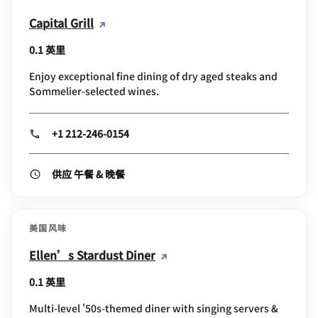
Capital Grill
0.1 英里
Enjoy exceptional fine dining of dry aged steaks and
Sommelier-selected wines.
+1 212-246-0154
供应 午餐 & 晚餐
美国风味
Ellen’s Stardust Diner
0.1 英里
Multi-level '50s-themed diner with singing servers &