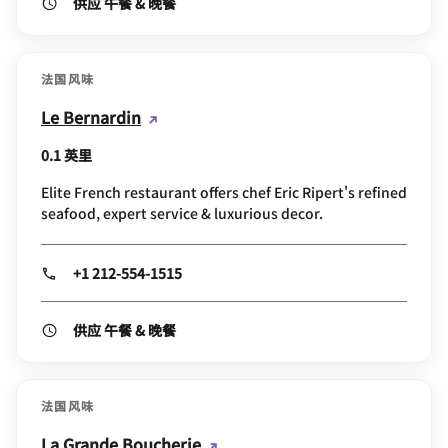
供应 午餐 & 晚餐
法国风味
Le Bernardin
0.1 英里
Elite French restaurant offers chef Eric Ripert's refined
seafood, expert service & luxurious decor.
+1 212-554-1515
供应 午餐 & 晚餐
法国风味
La Grande Boucherie