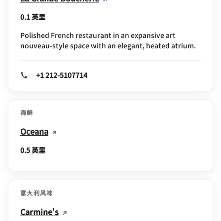
0.1 英里
Polished French restaurant in an expansive art
nouveau-style space with an elegant, heated atrium.
+1 212-5107714
海鲜
Oceana
0.5 英里
意大利风味
Carmine's