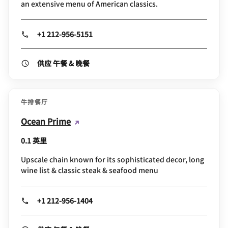
an extensive menu of American classics.
+1 212-956-5151
供应 午餐 & 晚餐
牛排餐厅
Ocean Prime
0.1 英里
Upscale chain known for its sophisticated decor, long
wine list & classic steak & seafood menu
+1 212-956-1404