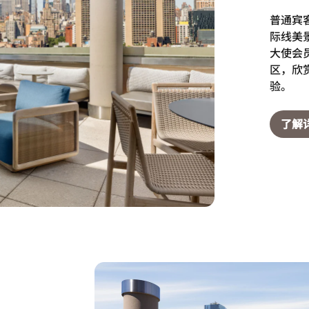
普通宾
际线美
大使会
区，欣
验。
了解