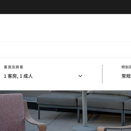
客房及宾客
特别
1
客房,
1
成人
常规