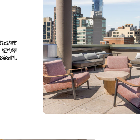
赏纽约市
。纽约翠
晚宴到礼