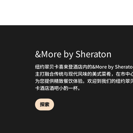
&More by Sheraton
&More Cafe
Sheraton Club Lounge
and Private Terrace
纽约翠贝卡喜来登酒店内的&More by Sherato
&More Cafe是一间酒店内咖啡厅，供应美味
主打融合传统与现代风味的美式菜肴，在市中
和糕点。
预订行政客房的宾客可在屋顶行政酒廊饱览优
为您提供精致餐饮体验。欢迎到我们的纽约翠
城景，享用美味鸡尾酒。万豪旅享家白金卡及
卡酒店酒吧小酌一杯。
上级别会员，或预订行政客房的客人均可享受
探索
权益。
探索
探索