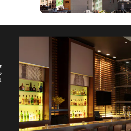
n
咖啡
心
美
贝
以
此