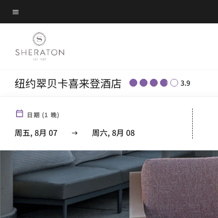
Skip
菜单文本
to
main
content
纽约翠贝卡喜来登酒店
3.9
日期
(
1
晚)
周五, 8月 07
周六, 8月 08