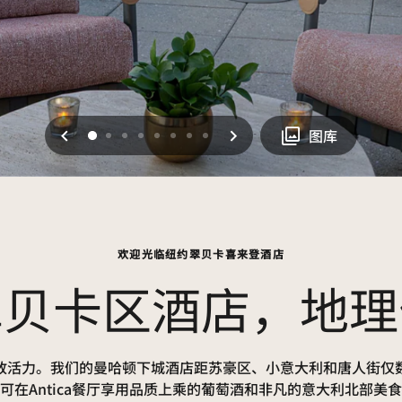
上一页
下一页
0
1
2
3
4
5
6
7
图库
欢迎光临纽约翠贝卡喜来登酒店
翠贝卡区酒店，地理
奔放活力。我们的曼哈顿下城酒店距苏豪区、小意大利和唐人街仅数
您可在Antica餐厅享用品质上乘的葡萄酒和非凡的意大利北部美食