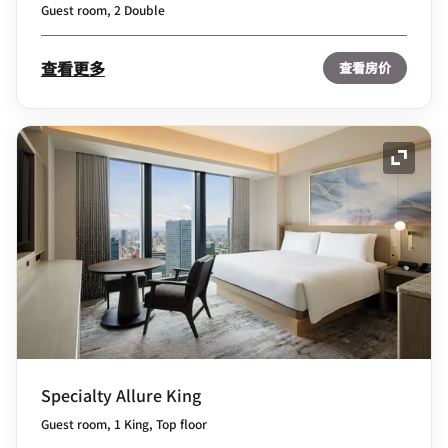
Guest room, 2 Double
查看更多
查看房价
展开图
Specialty Allure King
Guest room, 1 King, Top floor