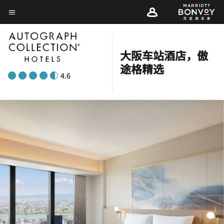
Skip
菜单文本
to
main
content
大阪车站酒店，傲
途格精选
4.6