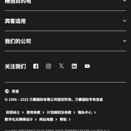
精选目的地
宾客适用
我们的公司
Facebook
Instagram
Twitter
LinkedIn
Youtube
关注我们
英语
© 1996 – 2025 万豪国际有限公司版权所有。万豪国际专有信息
招贤纳士
使用条款
计划细则及条款
隐私中心
打开新窗口
打开新窗口
数字化无障碍设计
网站地图
帮助
prod32,8EF1DD67-81A8-5995-A4CE-F995B6171170,rel-R24.9.4