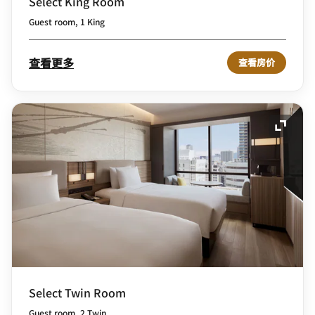
Select King Room
Guest room, 1 King
查看更多
查看房价
展开图
Select Twin Room
Guest room, 2 Twin