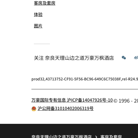
客房及套房
体验
图片
微信
关注
奈良天理山边之道万豪万枫酒店
prod32,43713752-CF91-5F56-BC96-649C6C75038F,rel-R24.9
万豪国际专有信息 沪ICP备14047926号-10
© 1996 
沪公网备31010402006319号
奈良天理山边之道万豪万枫酒店
客房及套房