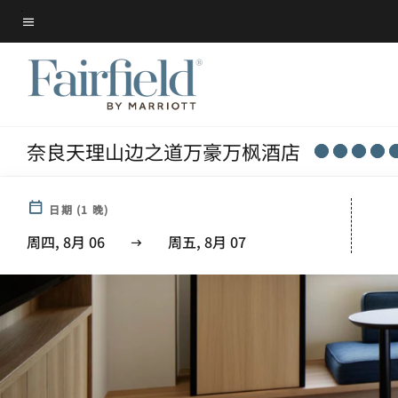
Skip
菜单文本
to
main
content
奈良天理山边之道万豪万枫酒店
日期
(
1
晚)
周四, 8月 06
周五, 8月 07