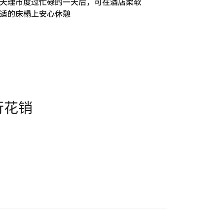
天理市度过忙碌的一天后，可在酒店柔软
适的床榻上安心休憩
行花销