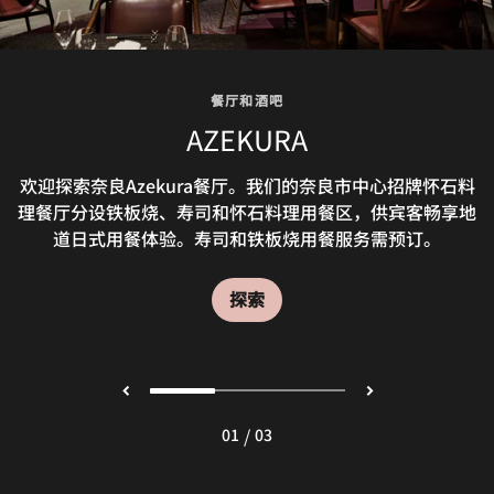
餐厅和酒吧
餐厅和酒吧
餐厅和酒吧
SILK ROAD DINING
FLYING STAG
AZEKURA
在我们的奈良市中心酒店餐厅，主厨精心挑选来自奈良和世
我们的奈良市中心酒吧是您休闲放松的优选之地。这家餐厅
欢迎探索奈良Azekura餐厅。我们的奈良市中心招牌怀石料
理餐厅分设铁板烧、寿司和怀石料理用餐区，供宾客畅享地
界各地的新鲜食材，采用当地和国际烹饪技法，在开放式厨
靠近奈良公园，以精美沙发、壁炉和精心布置的艺术品为特
色，供应丰富的传统茶饮，还有人气厨师精心制作的糕点。
道日式用餐体验。寿司和铁板烧用餐服务需预订。
房中为您呈献东西方风味美馔。
探索
探索
探索
/
01
03