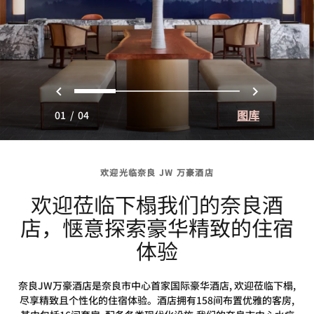
上一页
下一页
0
1
2
3
图库
01
/
04
欢迎光临奈良 JW 万豪酒店
欢迎莅临下榻我们的奈良酒
店，惬意探索豪华精致的住宿
体验
奈良JW万豪酒店是奈良市中心首家国际豪华酒店, 欢迎莅临下榻,
尽享精致且个性化的住宿体验。酒店拥有158间布置优雅的客房,