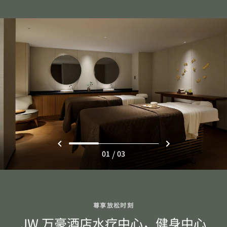
/
01
03
尊享放松时刻
JW 万豪酒店水疗中心，健身中心