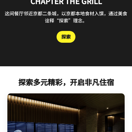
CHAPTER THE GRILL - CAFE
CHAPTER THE GRILL
ROUTE BAR NIJO
这间餐厅邻近京都二条城，以京都本地食材入馔，通过美食
这间休闲咖啡厅邻近京都市政厅，采用通透大窗户，供应手
欢迎于此品鉴多款日本手工杜松子酒与京都特色原创鸡尾
酒。这间酒吧环境静谧，是您晚间用餐的理想之选。
工甜点、健康茶饮与咖啡。
诠释“探索”理念。
探索
探索
探索
探索多元精彩，开启非凡住宿