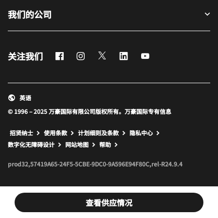
我们的公司
Facebook
Instagram
Twitter
LinkedIn
Youtube
关注我们
英语
© 1996 – 2025 万豪国际有限公司版权所有。万豪国际专有信息
招贤纳士
使用条款
计划细则及条款
隐私中心
打开新窗口
打开新窗口
数字化无障碍设计
网站地图
帮助
prod32,57419A65-24F5-5CBE-9DC0-9A596E94F80C,rel-R24.9.4
查看供应情况