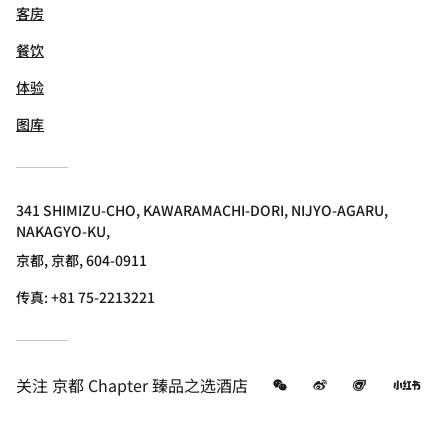
客房
餐饮
体验
图库
341 SHIMIZU-CHO, KAWARAMACHI-DORI, NIJYO-AGARU,
NAKAGYO-KU,
京都, 京都, 604-0911
传真:
+81 75-2213221
微信
微博
飞猪
小
关注
京都 Chapter 臻品之选酒店