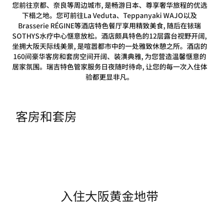
您前往京都、奈良等周边城市, 是畅游日本、尊享奢华旅程的优选
下榻之地。您可前往La Veduta、Teppanyaki WAJO以及
Brasserie RÉGINE等酒店特色餐厅享用精致美食, 随后在铱瑞
SOTHYS水疗中心惬意放松。酒店颇具特色的12层露台视野开阔,
坐拥大阪天际线美景, 是喧嚣都市中的一处雅致休憩之所。酒店的
160间豪华客房和套房空间开阔、装潢典雅, 为您营造温馨惬意的
居家氛围。瑞吉特色管家服务日夜随时待命, 让您的每一次入住体
验都更显非凡。
客房和套房
入住大阪黄金地带