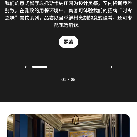
我们的意式餐厅以托斯卡纳庄园为设计灵感，室内格调典雅
瑞吉酒吧延续经典的瑞吉传统，为您打造精致非凡的用餐体
餐厅汲取大阪精致饮食精髓，由饭冢隆太（Ryuta Iizuka）
通过先进的3D映射技术，小小厨师将在您的餐盘上展示高
餐厅由米其林二星主厨饭冢隆太（Ryuta Iizuka）匠心主
别致。在雅致的用餐环境中，宾客可体验我们的招牌“时令
理，他同时也是知名Ryuzu餐厅主理人，在法式美食领域享
主厨精心烹制，选用关西地区时令食材，为您奉上高雅的铁
超厨艺。这间餐厅邻近大阪城，融合演艺与美食体验，带您
验。 丰盛下午茶、诱人香槟和原创鸡尾酒将纽约市的多彩
之味”餐饮系列，品尝以当季鲜材烹制的意式佳肴，还可搭
誉盛名。餐厅菜单承袭经典法式烹饪传统，为您演绎地道风
板烧料理，每一处细节皆尽显匠心。
传说娓娓道来，供宾客细细品尝。
开启一场沉浸式味蕾盛宴之旅。
配甄选酒饮。
味。
探索
探索
探索
探索
探索
/
01
05