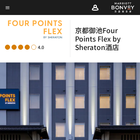
Skip
菜单文本
to
main
京都御池Four
content
Points Flex by
Sheraton酒店
4.0