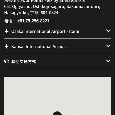
京都御池Four Points Flex by Sheraton酒店
661 Ogiyacho, Oshikoji-sagaru, Sakaimachi-dori,
Nakagyo-ku, 京都, 604-0824
电话：
+81 75-256-8221
Osaka International Airport - Itami
Kansai International Airport
其他交通方式