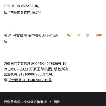
10 RUE DU VOYAGEUR,
法兰西地区鲁瓦西, 95700
微信
微博
飞猪
小
关注
巴黎戴高乐中央机场万怡酒
店
万豪国际专有信息 沪ICP备14047926号-10
© 1996 - 2023 万豪国际集团. 版权所有
营业执照: 91310000778059716E
沪公网备31010402006319号
巴黎戴高乐中央机场万怡酒店
图片