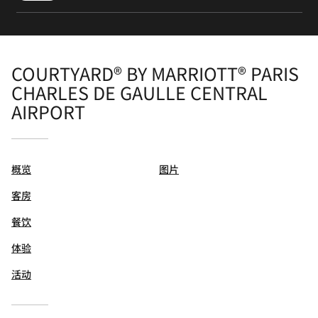
COURTYARD® BY MARRIOTT® PARIS
CHARLES DE GAULLE CENTRAL
AIRPORT
概览
图片
客房
餐饮
体验
活动