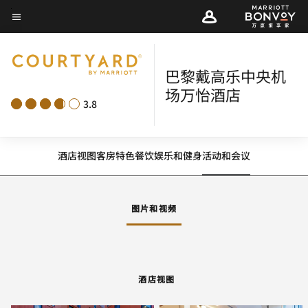
Skip
菜单文本
to
main
content
巴黎戴高乐中央机
场万怡酒店
3.8
酒店视图
客房
特色
餐饮
娱乐和健身
活动和会议
图片和视频
酒店视图