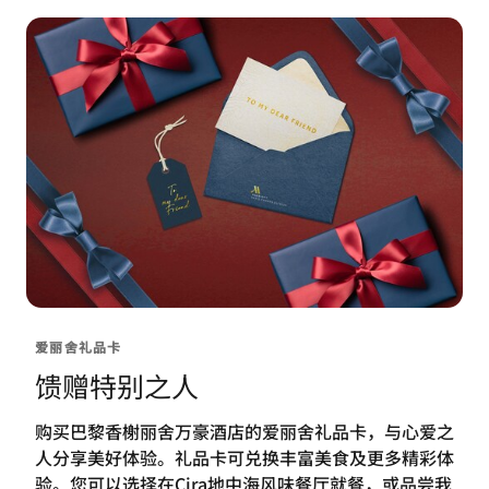
雅句点。
了解详情
价格：每人59欧元丨79欧元含香槟一杯。
爱丽舍礼品卡