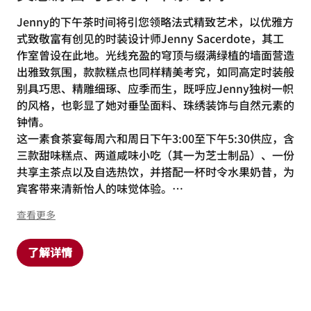
灵感源自时装的下午茶时间
Jenny的下午茶时间将引您领略法式精致艺术，以优雅方
式致敬富有创见的时装设计师Jenny Sacerdote，其工
作室曾设在此地。光线充盈的穹顶与缀满绿植的墙面营造
出雅致氛围，款款糕点也同样精美考究，如同高定时装般
别具巧思、精雕细琢、应季而生，既呼应Jenny独树一帜
的风格，也彰显了她对垂坠面料、珠绣装饰与自然元素的
钟情。
这一素食茶宴每周六和周日下午3:00至下午5:30供应，含
三款甜味糕点、两道咸味小吃（其一为芝士制品）、一份
共享主茶点以及自选热饮，并搭配一杯时令水果奶昔，为
宾客带来清新怡人的味觉体验。
在这段奢享时光结束之际，宾客将获赠一份惊喜甜点作为
查看更多
伴手礼，以源自高级定制精神的细腻巧思，为体验画上优