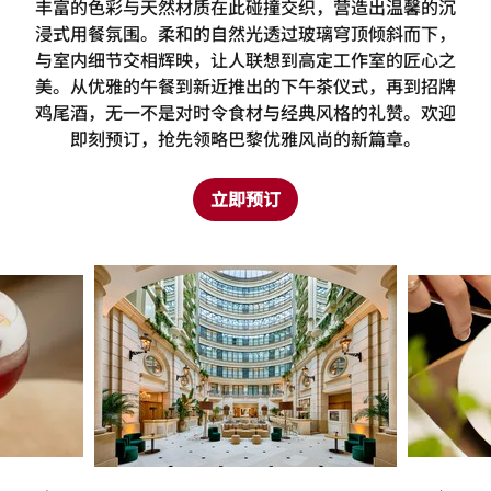
Jenny
Jenny邀您步入一个融合了待客艺术与高定传奇的梦幻
之境。这里曾是著名时装设计师的工作室，如今经过重
新设计，化身为一间精致的酒吧与餐厅。细腻的质感、
丰富的色彩与天然材质在此碰撞交织，营造出温馨的沉
浸式用餐氛围。柔和的自然光透过玻璃穹顶倾斜而下，
与室内细节交相辉映，让人联想到高定工作室的匠心之
美。从优雅的午餐到新近推出的下午茶仪式，再到招牌
鸡尾酒，无一不是对时令食材与经典风格的礼赞。欢迎
即刻预订，抢先领略巴黎优雅风尚的新篇章。
立即预订