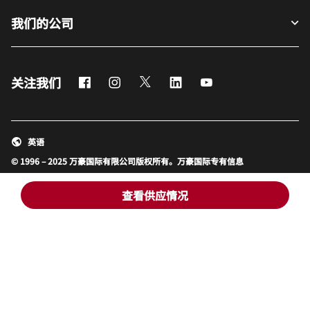
精选目的地
宾客适用
我们的公司
Facebook
Instagram
Twitter
LinkedIn
Youtube
关注我们
查看供应情况
英语
© 1996 – 2025 万豪国际有限公司版权所有。万豪国际专有信息
招贤纳士
使用条款
计划细则及条款
隐私中心
打开新窗口
打开新窗口
数字化无障碍设计
网站地图
帮助