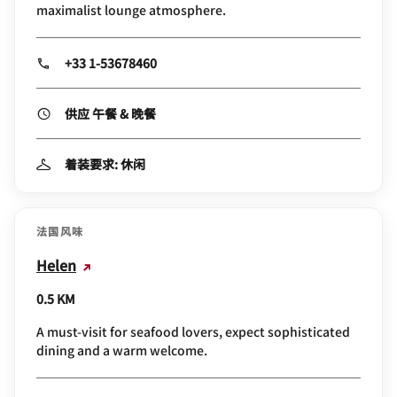
Miss Kô
0.5 KM
Whimsical French-Asian fusion dining with a
maximalist lounge atmosphere.
+33 1-53678460
供应 午餐 & 晚餐
着装要求: 休闲
法国风味
Helen