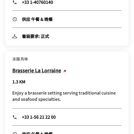
0.5 KM
A must-visit for seafood lovers, expect sophisticated
dining and a warm welcome.
+33 1-40760140
供应 午餐 & 晚餐
着装要求: 正式
法国风味
Brasserie La Lorraine
1.3 KM
Enjoy a brasserie setting serving traditional cuisine
and seafood specialties.