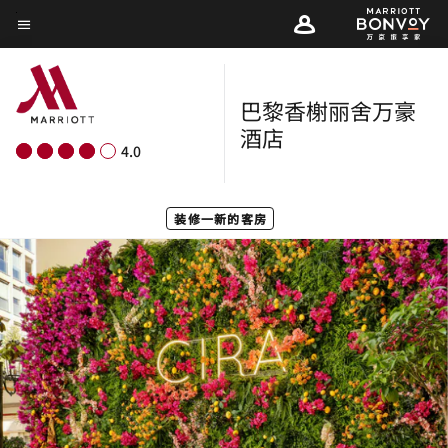
Skip
菜单文本
to
main
content
巴黎香榭丽舍万豪
酒店
4.0
装修一新的客房