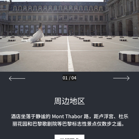
01
/
04
周边地区
酒店坐落于静谧的 Mont Thabor 路，距卢浮宫、杜乐
丽花园和巴黎歌剧院等巴黎标志性景点仅数步之遥。