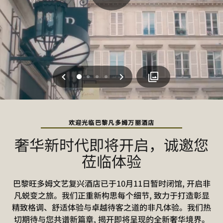
上一页
下一页
0
1
2
3
欢迎光临巴黎凡多姆万丽酒店
奢华新时代即将开启，诚邀您
莅临体验
巴黎旺多姆文艺复兴酒店已于10月11日暂时闭馆, 开启非
凡蜕变之旅。我们正重新构思每个细节, 致力于打造彰显
精致格调、舒适体验与卓越待客之道的非凡体验。我们热
切期待与您共谱新篇章, 揭开即将呈现的全新奢华境界。