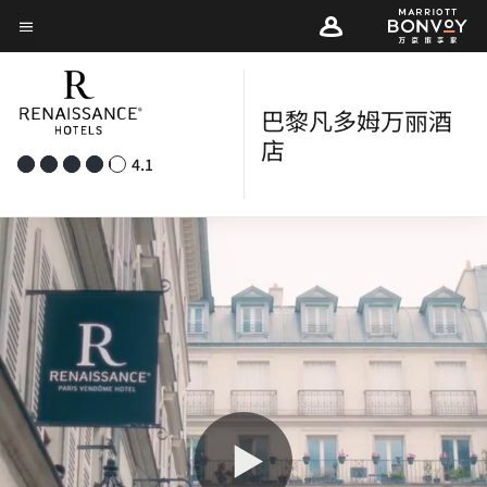
Skip
菜单文本
to
main
content
巴黎凡多姆万丽酒
店
4.1