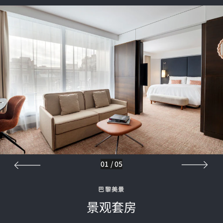
01
/
05
巴黎美景
景观套房