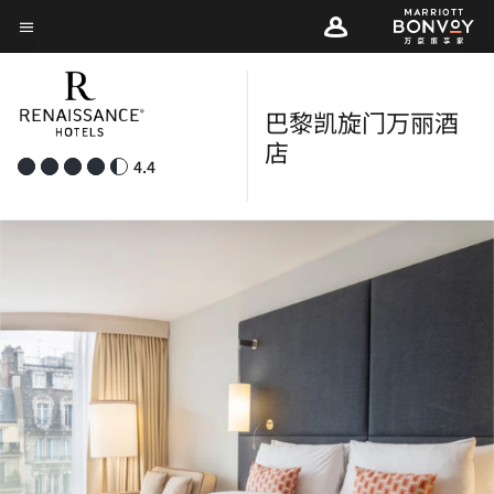
Skip
菜单文本
to
main
content
巴黎凯旋门万丽酒
店
4.4