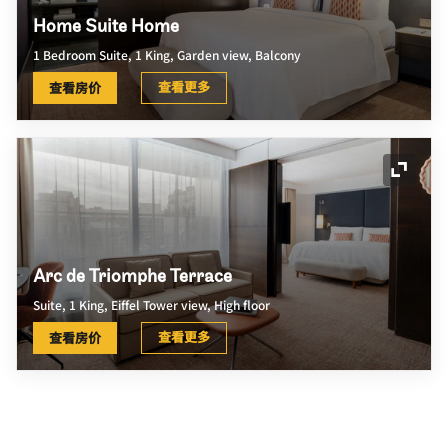
Home Suite Home
1 Bedroom Suite, 1 King, Garden view, Balcony
查看更多
查看房价
展开图
Arc de Triomphe Terrace
Suite, 1 King, Eiffel Tower view, High floor
查看更多
查看房价