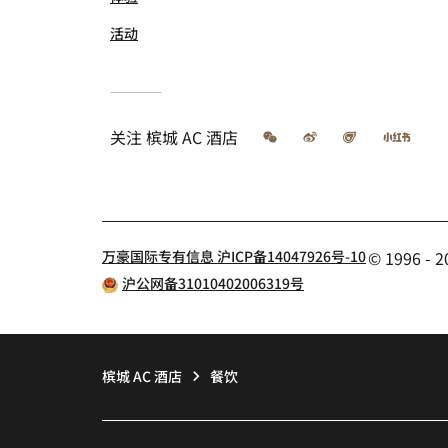
活动
微信
微博
飞猪
小红
关注
槟城 AC 酒店
万豪国际专有信息 沪ICP备14047926号-10
© 1996 
沪公网备31010402006319号
槟城 AC 酒店
餐饮