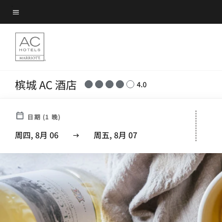
Skip
菜单文本
to
main
content
槟城 AC 酒店
4.0
日期
(
1
晚)
周四, 8月 06
周五, 8月 07