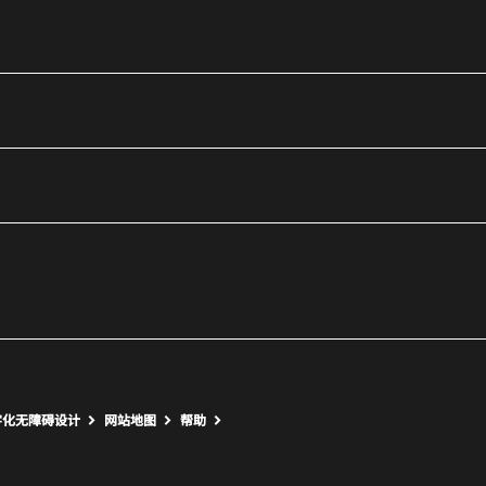
utube
打开新窗口
打开新窗口
字化无障碍设计
网站地图
帮助