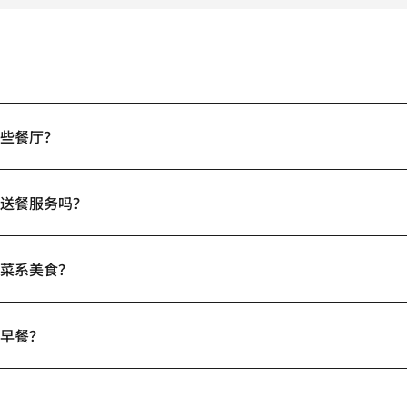
哪些餐厅？
房送餐服务吗？
些菜系美食？
供早餐？