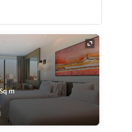
展开图标
 Sq m