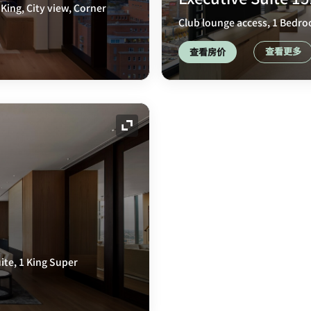
King, City view, Corner
Club lounge access, 1 Bedroo
查看更多
查看房价
展开图标
ite, 1 King Super