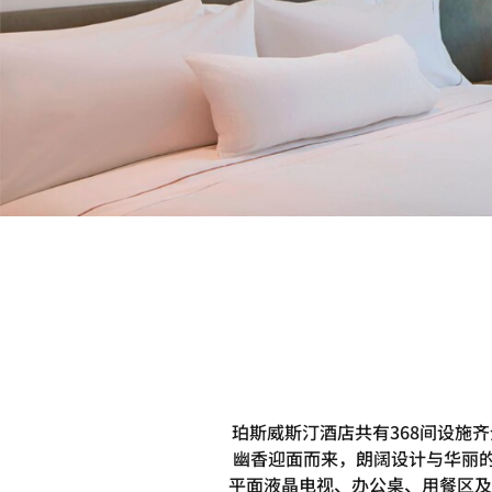
珀斯威斯汀酒店共有368间设施
幽香迎面而来，朗阔设计与华丽的
平面液晶电视、办公桌、用餐区及