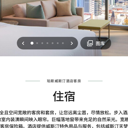
上一页
下一页
0
1
2
3
4
5
6
图库
珀斯威斯汀酒店客房
住宿
齐全且空间宽敞的客房和套房，让您远离尘嚣，尽情放松。步入
室内装潢瞬间映入眼帘。巨幅落地窗带来充足的自然采光。宽敞的客
客房保险箱。酒店提供威斯汀特色用品与服务，包括威斯汀天梦