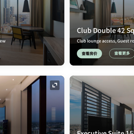
Club Double 42 S
iew
Club lounge access, Guest ro
查看更多
查看房价
展开图标
Executive Suite 1