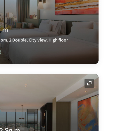
q m
om, 2 Double, City view, High floor
展开图标
52 Sq m