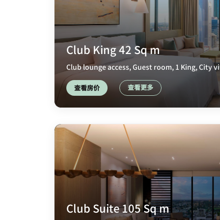
Club King 42 Sq m
Club lounge access, Guest room, 1 King, City v
查看更多
查看房价
Club Suite 105 Sq m