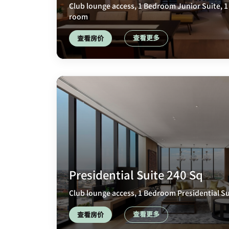
Club lounge access, 1 Bedroom Junior Suite, 1 
room
查看更多
查看房价
Presidential Suite 240 Sq
Club lounge access, 1 Bedroom Presidential Su
查看更多
查看房价