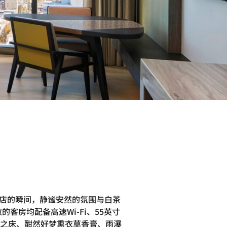
酒店的瞬间，静谧安然的氛围与白茶
房均配备高速Wi-Fi、55英寸
之床、酣然好梦熏衣草香膏、雨瀑