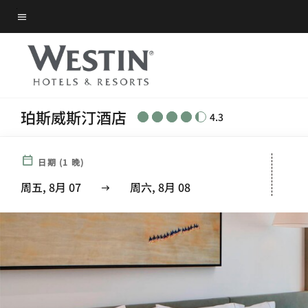
Skip
菜单文本
to
main
content
珀斯威斯汀酒店
4.3
日期
(
1
晚)
周五, 8月 07
周六, 8月 08