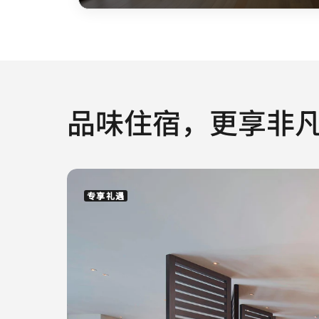
品味住宿，更享非
专享礼遇