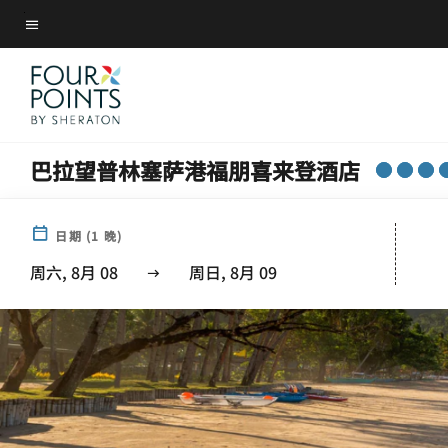
Skip
菜单文本
to
main
content
巴拉望普林塞萨港福朋喜来登酒店
日期
(
1
晚)
周六, 8月 08
周日, 8月 09