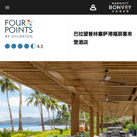
Skip
菜单文本
to
main
content
巴拉望普林塞萨港福朋喜来
登酒店
4.5