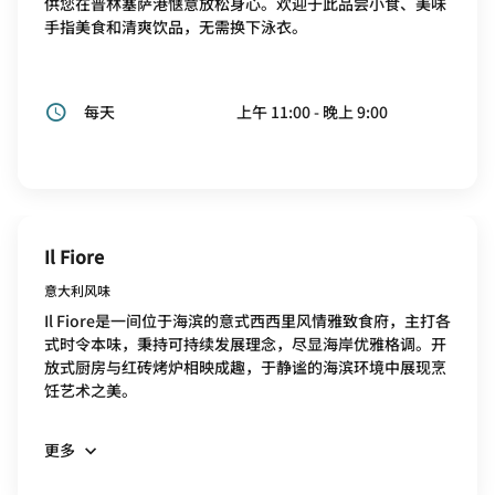
供您在普林塞萨港惬意放松身心。欢迎于此品尝小食、美味
手指美食和清爽饮品，无需换下泳衣。
每天
上午 11:00 - 晚上 9:00
Il Fiore
意大利风味
Il Fiore是一间位于海滨的意式西西里风情雅致食府，主打各
式时令本味，秉持可持续发展理念，尽显海岸优雅格调。开
放式厨房与红砖烤炉相映成趣，于静谧的海滨环境中展现烹
饪艺术之美。
更多