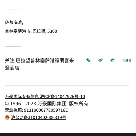
萨邦海滩,
普林塞萨港市, 巴拉望, 5300
微信
微博
飞猪
小
关注
巴拉望普林塞萨港福朋喜来
登酒店
万豪国际专有信息 沪ICP备14047926号-10
© 1996 - 2023 万豪国际集团. 版权所有
营业执照: 91310000778059716E
沪公网备31010402006319号